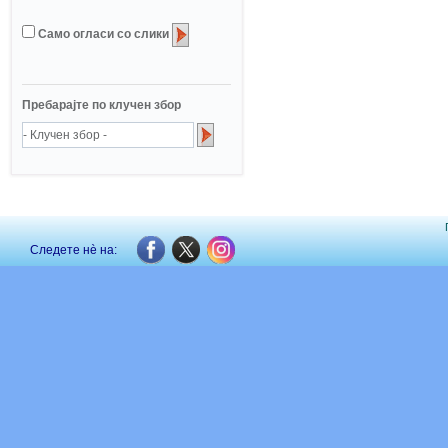
Само огласи со слики
Пребарајте по клучен збор
Следете нè на: