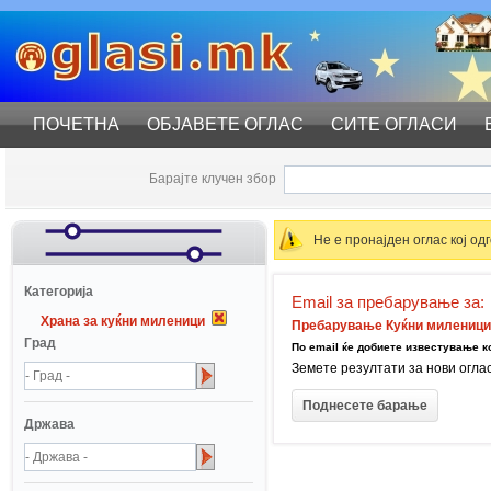
ПОЧЕТНА
ОБЈАВЕТЕ ОГЛАС
СИТЕ ОГЛАСИ
Барајте клучен збор
Не е пронајден оглас кој о
Катeгорија
Email за пребарување за:
Храна за куќни миленици
Пребарување Куќни миленици :
Град
По email ќе добиете известување ко
Земете резултати за нови огла
Држава