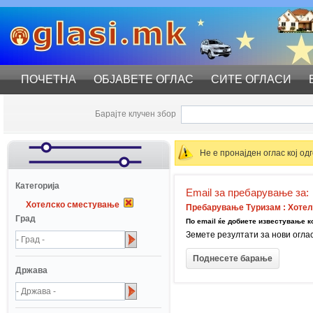
ПОЧЕТНА
ОБЈАВЕТЕ ОГЛАС
СИТЕ ОГЛАСИ
Барајте клучен збор
Не е пронајден оглас кој о
Катeгорија
Email за пребарување за:
Хотелско сместување
Пребарување Туризам : Хотел
Град
По email ќе добиете известување ко
Земете резултати за нови огла
Држава