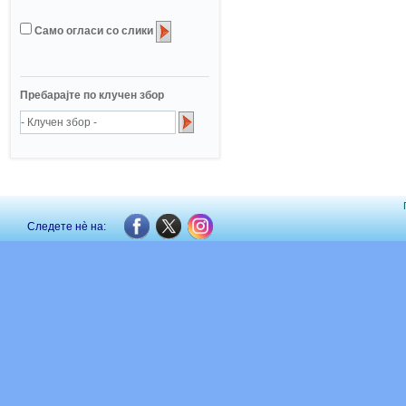
Само огласи со слики
Пребарајте по клучен збор
Следете нè на: