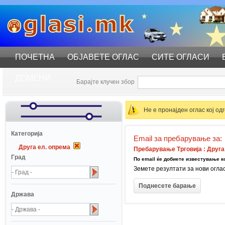
ПОЧЕТНА
ОБЈАВЕТЕ ОГЛАС
СИТЕ ОГЛАСИ
ДОМЕНИ
Барајте клучен збор
Не е пронајден оглас кој о
Катeгорија
Email за пребарување за:
Друга ел. опрема
Пребарување Трговија : Друга
Град
По email ќе добиете известување ко
Земете резултати за нови огла
Држава