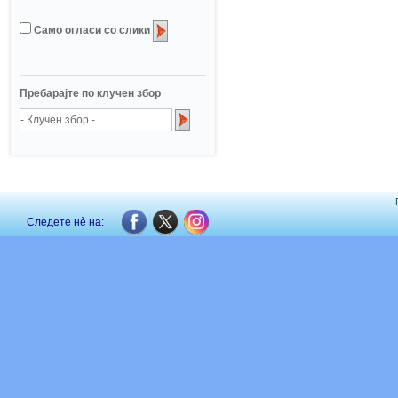
Само огласи со слики
Пребарајте по клучен збор
Следете нè на: