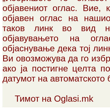
објавениот оглас. Вие, 
објавен оглас на нашио
таков линк во вид н
објавувањето на огл
објаснување дека тој лин
Ви овозможува да го изб
ако ја постигне целта п
датумот на автоматското
Тимот на Oglasi.mk