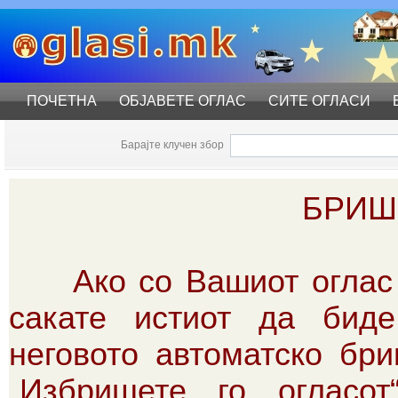
ПОЧЕТНА
ОБЈАВЕТЕ ОГЛАС
СИТЕ ОГЛАСИ
Барајте клучен збор
БРИШ
Ако со Вашиот оглас ве
сакате истиот да бид
неговото автоматско бр
„Избришете го огласот