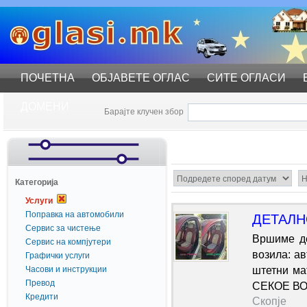
ПОЧЕТНА
ОБЈАВЕТЕ ОГЛАС
СИТЕ ОГЛАСИ
ДОМЕНИ
Барајте клучен збор
Катeгорија
Услуги
Поправка на автомобили
ДЕТАЛН
Сервис за чистење
Вршиме де
Сервис на компјутери
возила: ав
Графички услуги
Часови и инструкции
штетни м
Превод
СЕКОЕ В
Кредити
Скопје