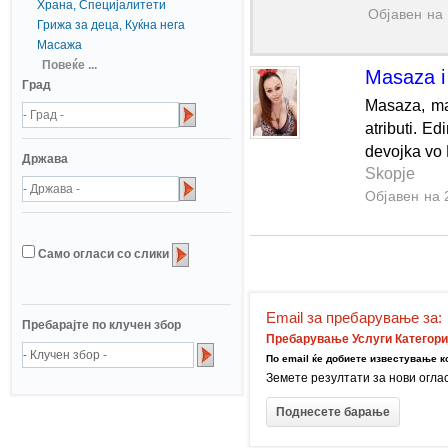
Храна, Специјалитети
Објавен на 
Грижа за деца, Куќна нега
Масажа
Повеќе ...
Masaza i 
Град
Masaza, mas
atributi. E
devojka vo 
Држава
Skopje
Објавен на 
Само огласи со слики
Email за пребарување за:
Пребарајте по клучен збор
Пребарување Услуги Категори
По email ќе добиете известување ко
Земете резултати за нови огла