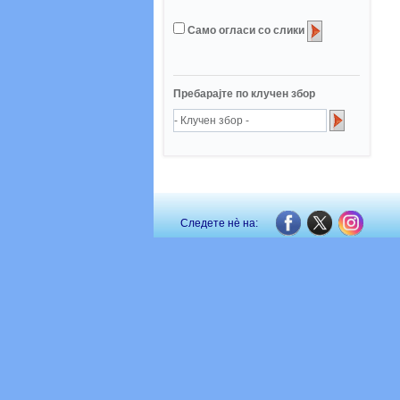
Само огласи со слики
Пребарајте по клучен збор
Следете нè на: