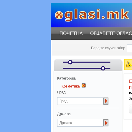
ПОЧЕТНА
ОБЈАВЕТЕ ОГЛА
Барајте клучен збор
Катeгорија
E
Козметика
П
Град
П
З
Држава