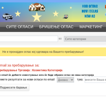
С
СИТЕ ОГЛАСИ
БРИШЕЊЕ ОГЛАС
МАРКЕТИНГ
во
Не е пронајден оглас кој одговара на Вашето пребарување!
mail за пребарување за:
ребарување Трговија : Козметика Категорија
о email ќе добиете известување кога ќе биде објавен оглас во оваа категорија
емете резултати за нови огласи по email
тука: