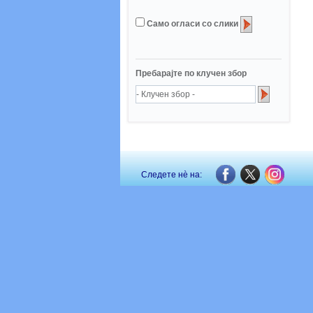
Само огласи со слики
Пребарајте по клучен збор
Следете нè на: