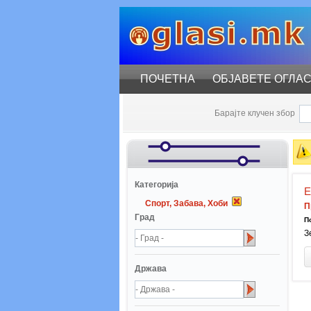
ПОЧЕТНА
ОБЈАВЕТЕ ОГЛА
Барајте клучен збор
Катeгорија
E
Спорт, Забава, Хоби
П
Град
П
З
Држава