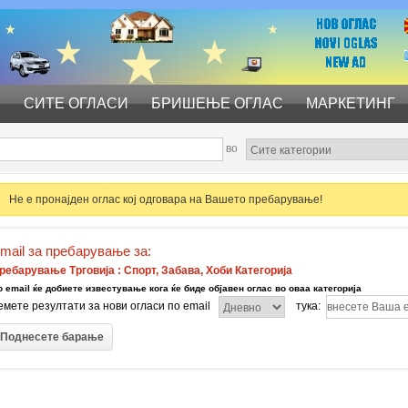
С
СИТЕ ОГЛАСИ
БРИШЕЊЕ ОГЛАС
МАРКЕТИНГ
во
Не е пронајден оглас кој одговара на Вашето пребарување!
mail за пребарување за:
ребарување Трговија : Спорт, Забава, Хоби Категорија
о email ќе добиете известување кога ќе биде објавен оглас во оваа категорија
емете резултати за нови огласи по email
тука: