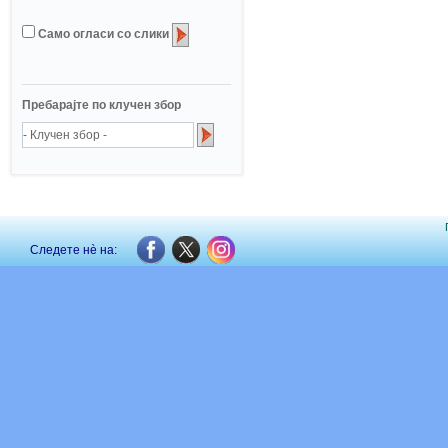
Само огласи со слики
Пребарајте по клучен збор
Следете нè на: