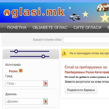
ПОЧЕТНА
ОБЈАВЕТЕ ОГЛАС
СИТЕ ОГЛАСИ
Барајте клучен збор
Не е пронајден оглас кој о
Катeгорија
Email за пребарување за:
Разно
Пребарување Разно Категориј
Град
По email ќе добиете известување ко
Земете резултати за нови огла
Држава