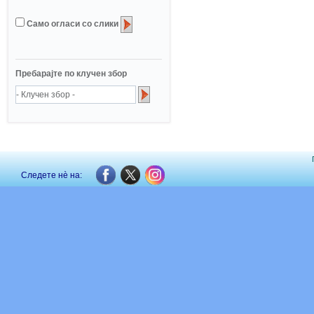
Само огласи со слики
Пребарајте по клучен збор
Следете нè на: