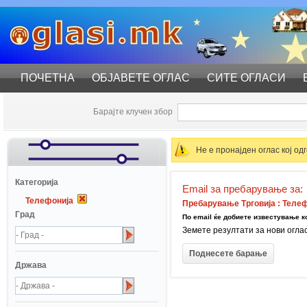
ПОЧЕТНА
ОБЈАВЕТЕ ОГЛАС
СИТЕ ОГЛАСИ
Барајте клучен збор
Не е пронајден оглас кој о
Катeгорија
Email за пребарување за:
Телефонија
Пребарување Трговија : Телеф
Град
По email ќе добиете известување ко
Земете резултати за нови огла
Држава