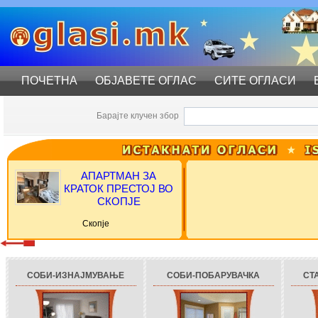
ПОЧЕТНА
ОБЈАВЕТЕ ОГЛАС
СИТЕ ОГЛАСИ
Барајте клучен збор
АПАРТМАН ЗА
КРАТОК ПРЕСТОЈ ВО
СКОПЈЕ
Скопје
СОБИ-ИЗНАЈМУВАЊЕ
СОБИ-ПОБАРУВАЧКА
СТ